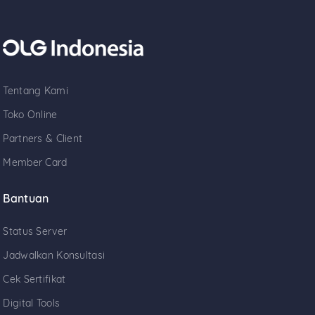
NB : Tidak semua perangkan mendukung sistem Pendaftaran
dengan form ini, jika anda mendapatkan masalah klik -
Hubungi Kami!
KIRIM
Tentang Kami
Toko Online
Partners & Client
Member Card
Bantuan
Status Server
Jadwalkan Konsultasi
Cek Sertifikat
Digital Tools