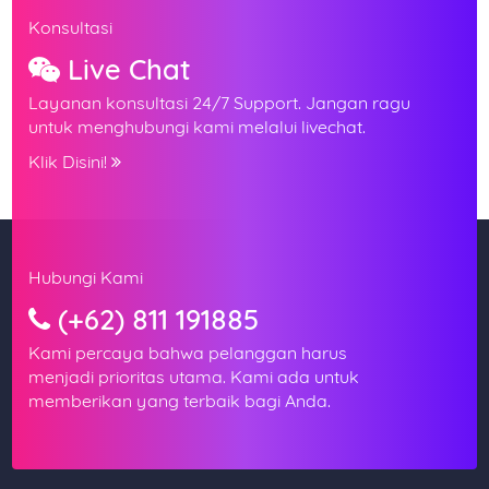
Konsultasi
Nama Lengkap
Live Chat
Layanan konsultasi 24/7 Support. Jangan ragu
untuk menghubungi kami melalui livechat.
Nomor WhatsApp
Klik Disini!
Materi Workshop
Hubungi Kami
(+62) 811 191885
Kami percaya bahwa pelanggan harus
Alamat Lengkap
menjadi prioritas utama. Kami ada untuk
memberikan yang terbaik bagi Anda.